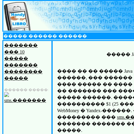
����� ������ ������
�������
��� 10
����� J
�����
�������
���� �� �� ����� Jav
��������
������, ��� ������
�����
���� ����� �� ���� 
������ �����:
�� ������� ��� ��
����� ������. ���
���������� $1 (25 ��
WebMoney � Yandex-����
��������� ���
sms.
������� ������� �
�����.