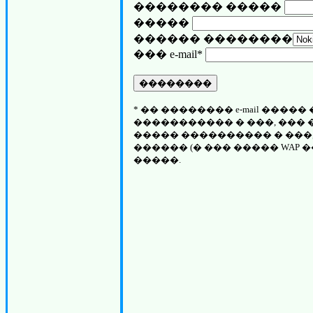
�������� �����
�����
������ ��������
��� e-mail*
* �� �������� e-mail ���
����������� � ���, ��� �
����� ���������� � ���
������ (� ��� ����� WAP 
�����.